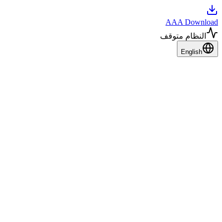
AAA Download
النظام متوقف
English
ما هي طرق تحميل فيديوهات تيك توك؟
الطريقة المباشرة من تطبيق تيك توك
يتيح تطبيق تيك توك نفسه بعض الخيارات لـ تحميل فيديوهات تيك تو
ذلك، فإن هذه الفيديوهات غالبًا ما تحتوي على العلامة المائية لتيك ت
الخصوصية التي يضعها صاحب الفيديو.