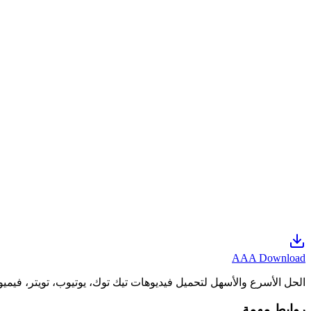
وسوم ميتا للسيو
كيفية تحميل فيديوهات تيك توك
هل تبحث عن طريقة سهلة وسريعة لـ تحميل فيديوهات تيك توك؟ سواء ك
أداة تحميل تيك توك مجانية
هل تبحث عن طريقة سهلة وسريعة لحفظ فيديوهات تيك توك على جهازك؟ 
تنزيل فيديو تيك توك HD
هل تبحث عن طريقة سهلة وفعالة لـ تنزيل فيديو تيك توك HD؟ مع تزايد شعبية تيك توك، يرغب الكثيرون في حفظ مقاطع الفيديو المفضلة لديهم لمشاهدتها لاحقاً أو مشاركتها...
AAA Download
الحل الأسرع والأسهل لتحميل فيديوهات تيك توك، يوتيوب، تويتر، فيميو
روابط مهمة