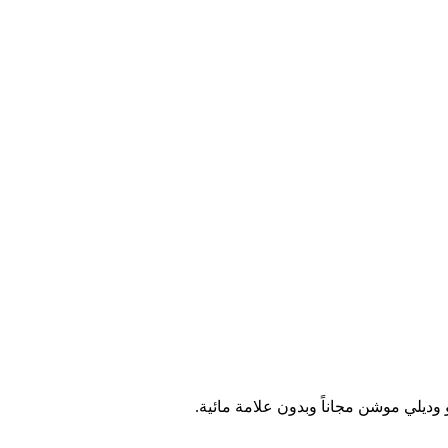
نت ترغب في الاحتفاظ بفيديو مفضل لديك، أو مشاركته مع الأصدقاء، أ
إليك الحل! تقدم لك أداة تحميل تيك توك مجانية طريقة فعالة لتنزيل 
 وديلي موشن مجاناً وبدون علامة مائية.