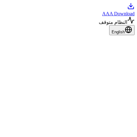
AAA Download
النظام متوقف
English
لماذا تحتاج إلى تحميل فيديوهات فيسبوك؟
أسباب تحميل فيديوهات فيسبوك
تتعدد الأسباب التي تدفع المستخدمين إلى تحميل فيديوهات فيسبوك.