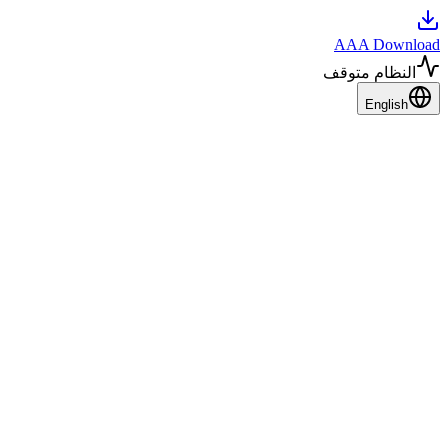
AAA Download
النظام متوقف
English
ما هي أفضل الطرق لتنزيل فيديو تيك توك
بجودة عالية؟