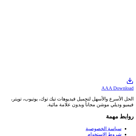
الفيديوهات من مختلف المنصات مثل يوتيوب،...
أدوات تحميل فيديو عامة - دليل شامل
هل تبحث عن طريقة سهلة وسريعة لتنزيل الفيديوهات من مختلف
المنصات؟ يقدم لك هذا الدليل الشامل نظرة متعمقة على أفضل
أدوات تحميل الفيديو المتاحة عبر الإنترنت. سوا...
تحميل فيديو من أي موقع
هل تبحث عن طريقة سهلة وفعالة لـ تحميل فيديو من أي موقع
تريده؟ الكثير منا يواجه صعوبة في حفظ مقاطع الفيديو المفضلة
لديه من مختلف المنصات. لحسن الحظ، هناك حلول...
AAA Download
الحل الأسرع والأسهل لتحميل فيديوهات تيك توك، يوتيوب، تويتر،
فيميو وديلي موشن مجاناً وبدون علامة مائية.
روابط مهمة
سياسة الخصوصية
شروط الاستخدام